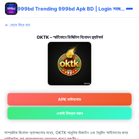
999bd Trending 999bd Apk BD | Login সহজ Bonus 🔥
← হোমে ফিরে যান
OKTK – স্মার্টফোনে ডিজিটাল বিনোদন প্ল্যাটফর্ম
APK ডাউনলোড
এখনই নিবন্ধন করুন
সাম্প্রতিক বিনোদন অ্যাপগুলোর মধ্যে, OKTK আধুনিক ডিজাইন এবং দৈনন্দিন স্মার্টফোনের জন্য
অপ্টিমাইজ করা পারফরম্যান্সের সমন্বয়ের কারণে লক্ষণীয়।